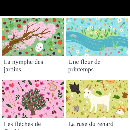
La nymphe des
Une fleur de
jardins
printemps
Les flèches de
La ruse du renard