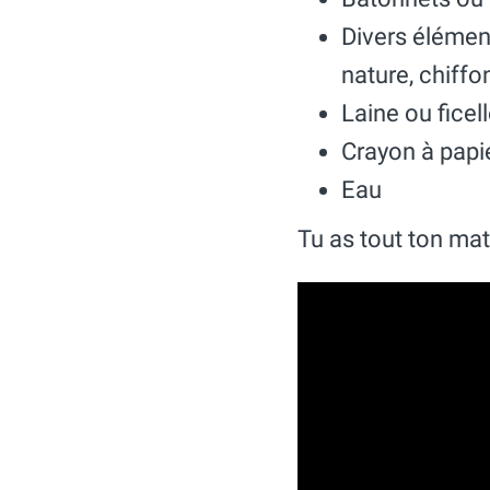
Divers élément
nature, chiffo
Laine ou ficel
Crayon à papi
Eau
Tu as tout ton maté