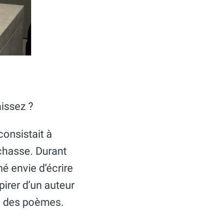
aissez ?
consistait à
 chasse. Durant
é envie d’écrire
pirer d’un auteur
 à des poèmes.